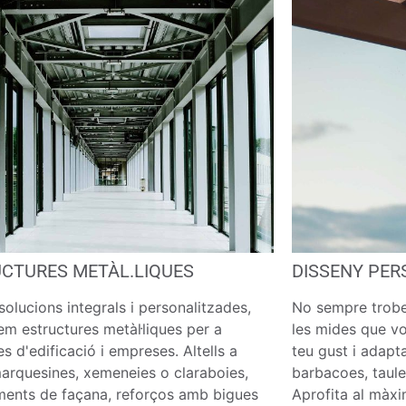
CTURES METÀL.LIQUES
DISSENY PER
solucions integrals i personalitzades,
No sempre trobe
em estructures metàl·liques per a
les mides que vo
es d'edificació i empreses. Altells a
teu gust i adapta
arquesines, xemeneies o claraboies,
barbacoes, taules
ments de façana, reforços amb bigues
Aprofita al màxi