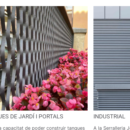
ES DE JARDÍ I PORTALS
INDUSTRIAL
a capacitat de poder construir tanques
A la Serralleria