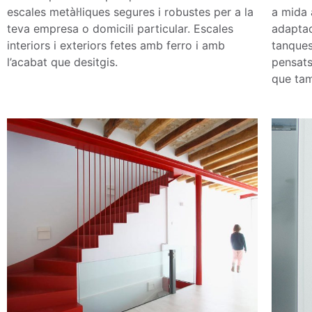
escales metàl·liques segures i robustes per a la
a mida 
teva empresa o domicili particular.
Escales
adaptad
interiors i exteriors fetes amb ferro i amb
tanques
l’acabat que desitgis.
pensats 
que tam