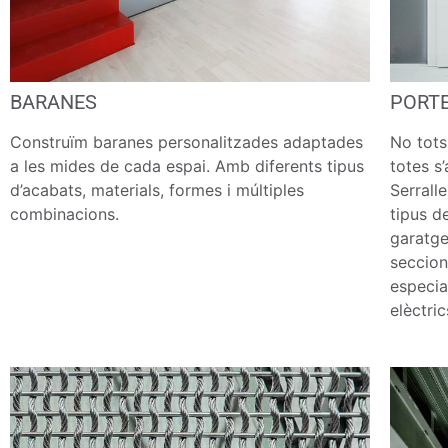
BARANES
PORT
Construïm baranes personalitzades adaptades
No tots
a les mides de cada espai. Amb diferents tipus
totes s’
d’acabats, materials, formes i múltiples
Serrall
combinacions.
tipus d
garatge
seccion
especia
elèctric