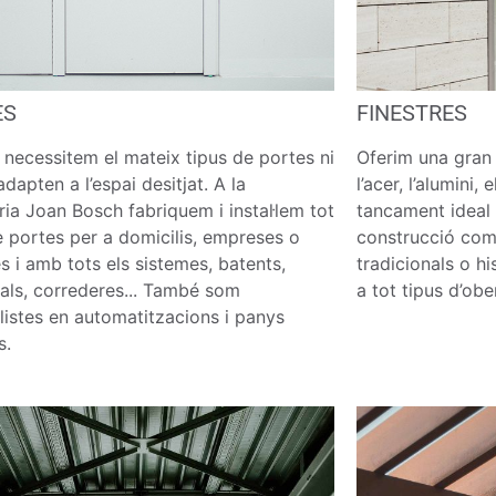
ES
FINESTRES
 necessitem el mateix tipus de portes ni
Oferim una gran 
adapten a l’espai desitjat. A la
l’acer, l’alumini,
eria Joan Bosch fabriquem i instal·lem tot
tancament ideal 
e portes per a domicilis, empreses o
construcció com 
s i amb tots els sistemes, batents,
tradicionals o hi
als, correderes... També som
a tot tipus d’obe
listes en automatitzacions i panys
s.